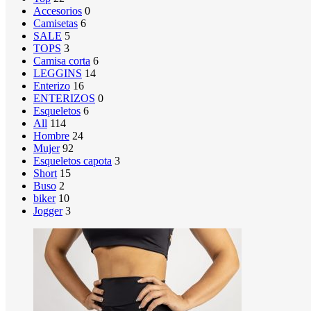
Accesorios
0
Camisetas
6
SALE
5
TOPS
3
Camisa corta
6
LEGGINS
14
Enterizo
16
ENTERIZOS
0
Esqueletos
6
All
114
Hombre
24
Mujer
92
Esqueletos capota
3
Short
15
Buso
2
biker
10
Jogger
3