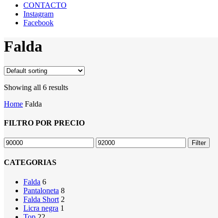
CONTACTO
Instagram
Facebook
Falda
Showing all 6 results
Home
Falda
FILTRO POR PRECIO
Min
Max
Filter
price
price
CATEGORIAS
Falda
6
Pantaloneta
8
Falda Short
2
Licra negra
1
Top
22