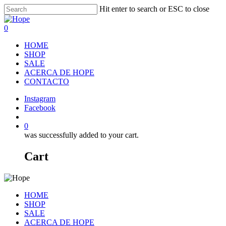
Skip
Hit enter to search or ESC to close
to
Close
main
Search
search
0
content
Menu
HOME
SHOP
SALE
ACERCA DE HOPE
CONTACTO
Instagram
Facebook
search
0
was successfully added to your cart.
Cart
HOME
SHOP
SALE
ACERCA DE HOPE