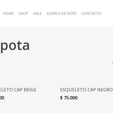
HOME
SHOP
SALE
ACERCA DE HOPE
CONTACTO
apota
Select Options
Select Options
LETO CAP BEIGE
ESQUELETO CAP NEGRO
00
$
75.000