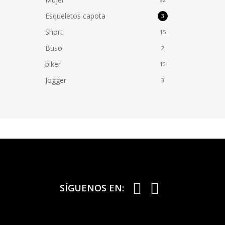
Esqueletos capota
3
Short
15
Buso
2
biker
10
Jogger
3
SÍGUENOS EN: