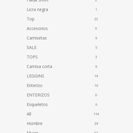
Licra negra
1
Top
22
Accesorios
0
Camisetas
6
SALE
5
TOPS
3
Camisa corta
6
LEGGINS
14
Enterizo
16
ENTERIZOS
0
Esqueletos
6
All
114
Hombre
24
Mujer
92