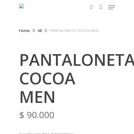
Menu
Skip
to
search
main
content
Home
All
PANTALONETA COCOA MEN
PANTALONET
COCOA
MEN
$
90.000