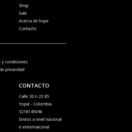
Shop
Sale
Acerca de hope
Contacto
 y condiciones
 de privacidad
CONTACTO
Calle 30 n 23 85
Yopal - Colombia
3218145046
Envios a nivel nacional
e einternaiconal