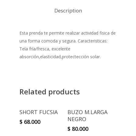
Description
Esta prenda te permite realizar actividad fisica de
una forma comoda y segura. Caracteristicas:
Tela fría/fresca, excelente
absorción,elasticidad,protectección solar.
Related products
Select Options
Select Options
SHORT FUCSIA
BUZO M.LARGA
NEGRO
$
68.000
$
80.000