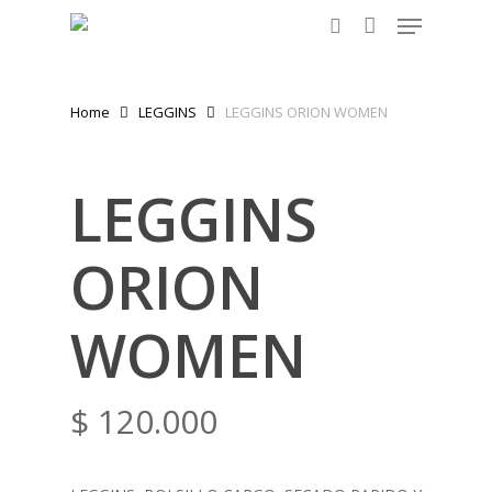
Menu
Skip
to
search
main
content
Home
LEGGINS
LEGGINS ORION WOMEN
LEGGINS
ORION
WOMEN
$
120.000