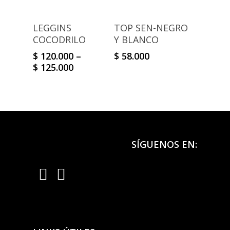
Select Options
Select Options
LEGGINS
TOP SEN-NEGRO
COCODRILO
Y BLANCO
$
120.000
–
$
58.000
$
125.000
SÍGUENOS EN: