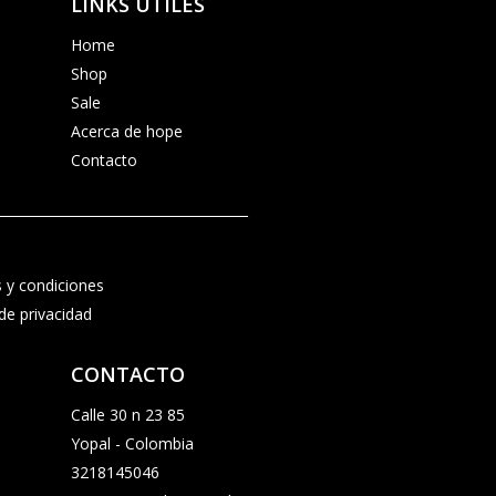
LINKS ÚTILES
Home
Shop
Sale
Acerca de hope
Contacto
 y condiciones
 de privacidad
CONTACTO
Calle 30 n 23 85
Yopal - Colombia
3218145046