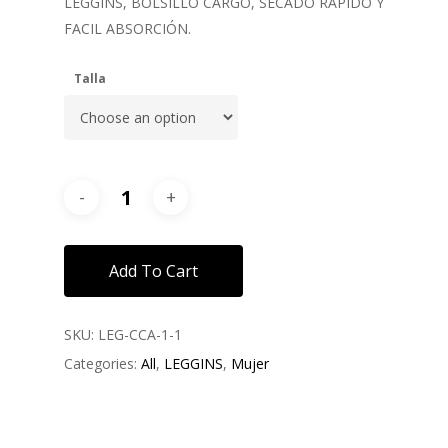
LEGGINS, BOLSILLO CARGO, SECADO RAPIDO Y
FACIL ABSORCIÓN.
Talla
Add To Cart
SKU:
LEG-CCA-1-1
Categories:
All
,
LEGGINS
,
Mujer