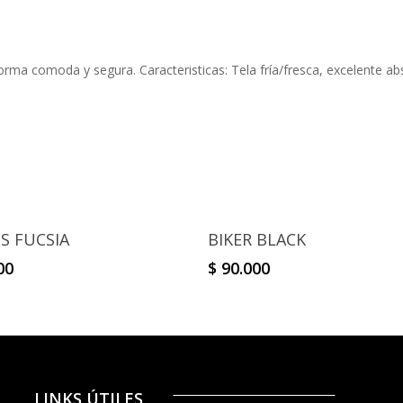
forma comoda y segura. Caracteristicas: Tela fría/fresca, excelente ab
Select Options
Select Options
S FUCSIA
BIKER BLACK
00
$
90.000
LINKS ÚTILES