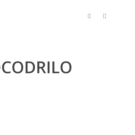
search
OCODRILO