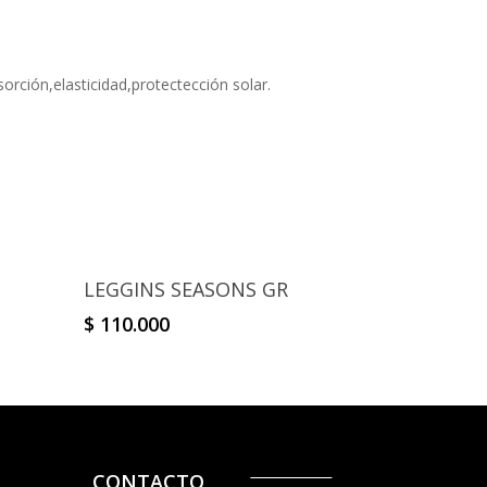
sorción,elasticidad,protectección solar.
Select Options
LEGGINS SEASONS GR
$
110.000
CONTACTO