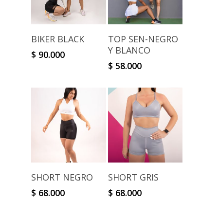
Select Options
Select Options
BIKER BLACK
TOP SEN-NEGRO
Y BLANCO
$
90.000
$
58.000
Select Options
Select Options
SHORT NEGRO
SHORT GRIS
$
68.000
$
68.000