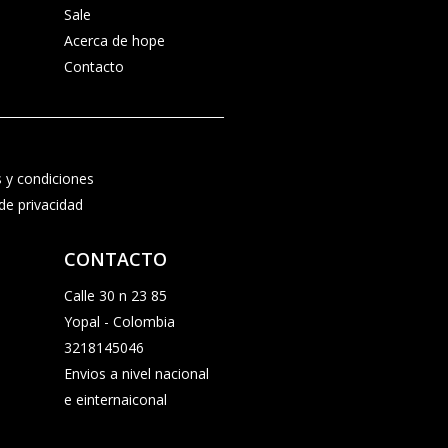
Sale
Acerca de hope
Contacto
 y condiciones
 de privacidad
CONTACTO
Calle 30 n 23 85
Yopal - Colombia
3218145046
Envios a nivel nacional
e einternaiconal